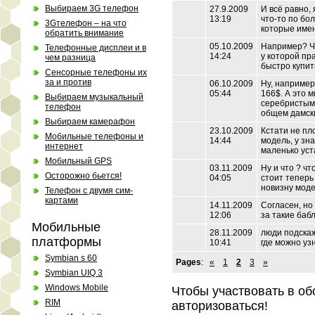
Выбираем 3G телефон
27.9.2009
И всё равно,
13:19
что-то по бо
3Gтелефон – на что
которые име
обратить внимание
05.10.2009
Например? Чт
Телефонные дисплеи и в
14:24
у которой пр
чем разница
быстро купит
Сенсорные телефоны их
за и против
06.10.2009
Ну, например
05:44
166$. А это 
Выбираем музыкальный
серебристым 
телефон
общем дамски
Выбираем камерафон
23.10.2009
Кстати не пл
Мобильные телефоны и
14:44
модель, у зн
интернет
маленько ус
Мобильный GPS
03.11.2009
Ну и что ? чт
Осторожно бьется!
04:05
стоит теперь
новизну моде
Телефон с двумя сим-
картами
14.11.2009
Согласен, но
12:06
за такие баб
Мобильные
28.11.2009
люди подскаж
платформы
10:41
где можно уз
Symbian s 60
Pages
:
«
1
2
3
»
Symbian UIQ 3
Windows Mobile
Чтобы участвовать в о
RIM
авторизоваться!