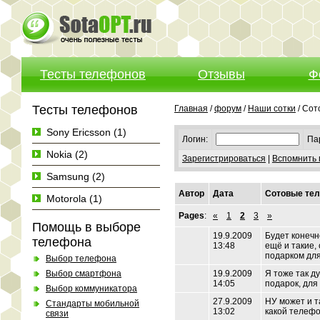
Тесты телефонов
Отзывы
Ф
Тесты телефонов
Главная
/
форум
/
Наши сотки
/ Сот
Sony Ericsson (1)
Логин:
Па
Nokia (2)
Зарегистрироваться
|
Вспомнить 
Samsung (2)
Автор
Дата
Сотовые те
Motorola (1)
Pages
:
«
1
2
3
»
Помощь в выборе
19.9.2009
Будет конечн
телефона
13:48
ещё и такие,
подарком дл
Выбор телефона
Выбор смартфона
19.9.2009
Я тоже так д
14:05
подарок, для
Выбор коммуникатора
27.9.2009
НУ может и т
Стандарты мобильной
13:02
какой телефо
связи