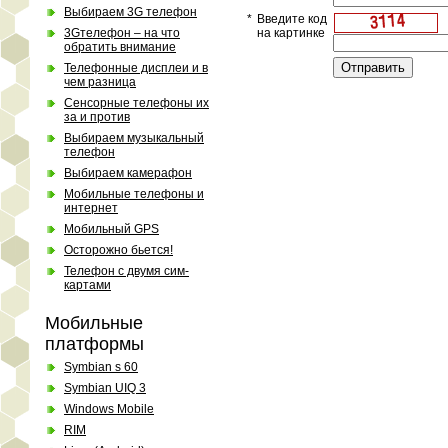
Выбираем 3G телефон
*
Введите код
3Gтелефон – на что
на картинке
обратить внимание
Телефонные дисплеи и в
чем разница
Сенсорные телефоны их
за и против
Выбираем музыкальный
телефон
Выбираем камерафон
Мобильные телефоны и
интернет
Мобильный GPS
Осторожно бьется!
Телефон с двумя сим-
картами
Мобильные
платформы
Symbian s 60
Symbian UIQ 3
Windows Mobile
RIM