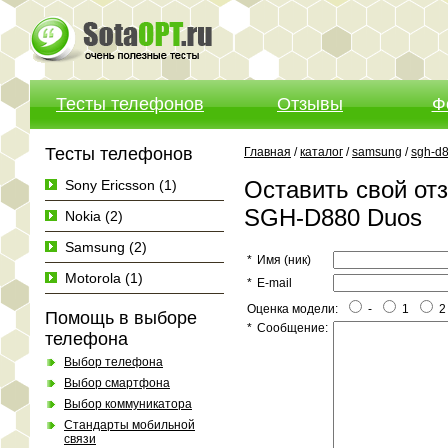
Тесты телефонов
Отзывы
Ф
Тесты телефонов
Главная
/
каталог
/
samsung
/
sgh-d
Оставить свой от
Sony Ericsson (1)
SGH-D880 Duos
Nokia (2)
Samsung (2)
*
Имя (ник)
Motorola (1)
*
E-mail
Оценка модели:
-
1
2
Помощь в выборе
*
Сообщение:
телефона
Выбор телефона
Выбор смартфона
Выбор коммуникатора
Стандарты мобильной
связи